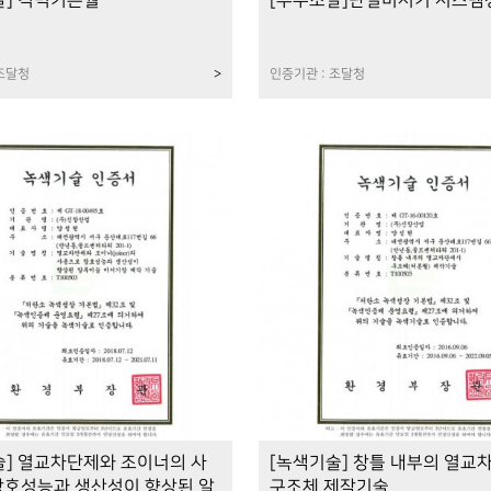
달] 격벽커튼월
[우수조달]단열미서기 시스템
 조달청
>
인증기관 : 조달청
술] 열교차단제와 조이너의 사
[녹색기술] 창틀 내부의 열교
창호성능과 생산성이 향상된 알
구조체 제작기술