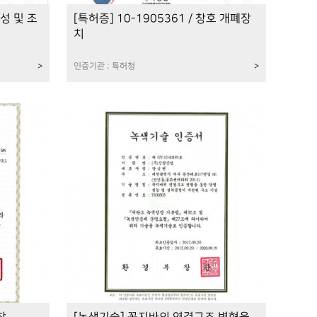
열성 및 조
[특허증] 10-1905361 / 창호 개폐장
치
>
인증기관 : 특허청
>