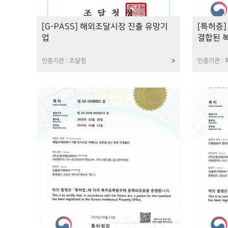
[G-PASS] 해외조달시장 진출 유망기
[특허증]
업
결합된 
인증기관 : 조달청
>
인증기관 :