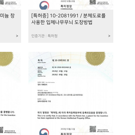
루미늄 창
[특허증] 10-2081991 / 분체도료를
사용한 입체나무무늬 도장방법
>
인증기관 : 특허청
>