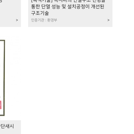
창
[녹색기술] 꼭지바의 연결구조 변형을
통한 단열 성능 및 설치공정이 개선된
구조기술
>
인증기관 : 환경부
>
차단새시