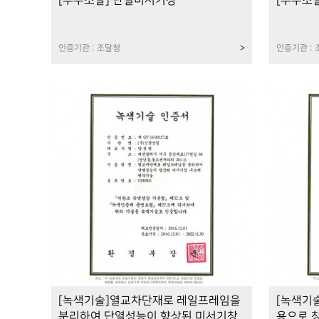
[우수조달] 단열미서기창
[우수조
인증기관 : 조달청
>
인증기관 :
[녹색기술]열교차단재로 레일프레임을
[녹색기
분리하여 단열성능이 향상된 미서기창
용으로 